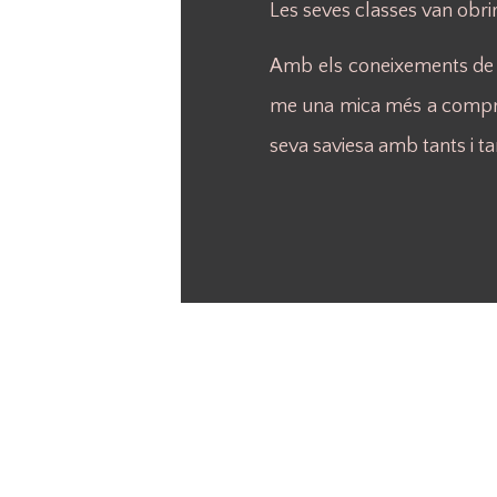
Les seves classes van obri
Amb els coneixements de p
me una mica més a compren
seva saviesa amb tants i t