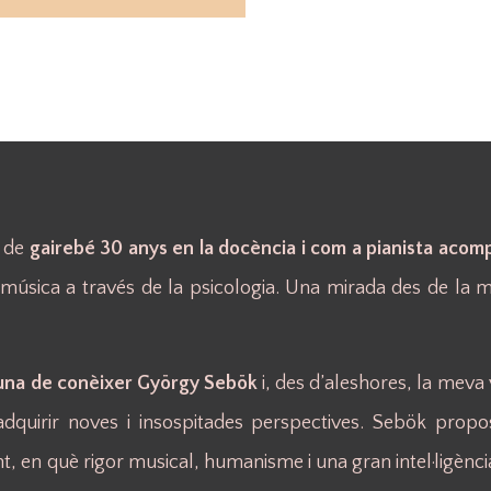
a de
gairebé 30 anys en la docència i com a pianista aco
música a través de la psicologia. Una mirada des de la mú
tuna de conèixer György Sebök
i, des d’aleshores, la meva 
 adquirir noves i insospitades perspectives. Sebök pro
t, en què rigor musical, humanisme i una gran intel·ligèn