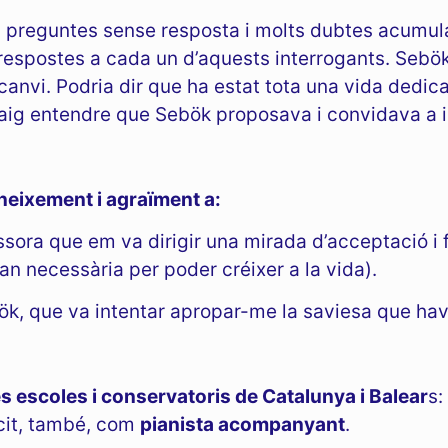
s preguntes sense resposta i molts dubtes acumul
respostes a cada un d’aquests interrogants. Sebö
anvi. Podria dir que ha estat tota una vida dedic
aig entendre que Sebök proposava i convidava a i
neixement i agraïment a:
essora que em va dirigir una mirada d’acceptació i
n necessària per poder créixer a la vida).
ök, que va intentar apropar-me la saviesa que hav
s escoles i conservatoris de Catalunya i Balear
s:
rcit, també, com
pianista acompanyant
.