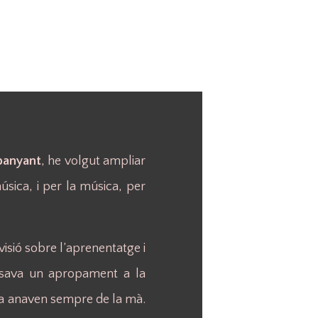
mpanyant
, he volgut ampliar
sica, i per la música, per
visió sobre l’aprenentatge i
posava un apropament a la
cia anaven sempre de la mà.