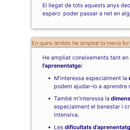
El llegat de tots aquests anys ded
espero poder passar a net en algu
En quins àmbits he ampliat la meva for
He ampliat coneixements tant e
l’aprenentatge:
M’interessa especialment la
podem ajudar-lo a aprendre m
També m’interessa la
dimensi
especialment el benestar i c
intensiva.
Les
dificultats d’aprenentat