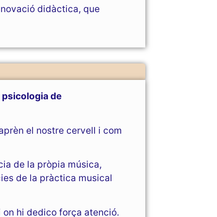
innovació didàctica, que
a
psicologia de
prèn el nostre cervell i com
cia de la pròpia música,
es de la pràctica musical
i on hi dedico força atenció.