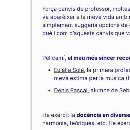
Força canvis de professor, molte
va aparèixer a la meva vida amb 
simplement suggeria opcions de c
què i com d’aquests canvis que v
Pel camí,
el meu més sincer reco
Eulàlia Solé
, la primera prof
meva estima per la música (ta
Denis Pascal
, alumne de Seb
He exercit la
docència en diverse
harmonia, teòriques, etc. He exe