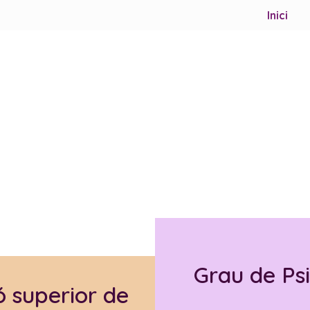
Inici
Grau de Ps
ó superior de