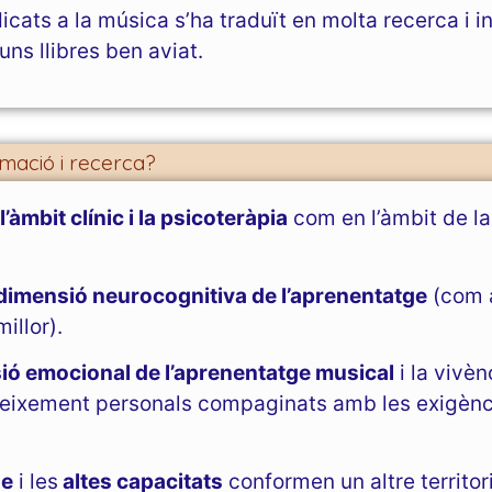
icats a la música s’ha traduït en molta recerca i 
ns llibres ben aviat.
mació i recerca?
n
l’àmbit clínic i la psicoteràpia
com en l’àmbit de l
dimensió neurocognitiva de l’aprenentatge
(com a
illor).
ó emocional de l’aprenentatge musical
i la vivèn
reixement personals compaginats amb les exigènci
ge
i les
altes capacitats
conformen un altre territor