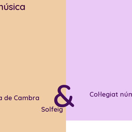
música
&
Col·legiat nú
a de Cambra
Solfeig