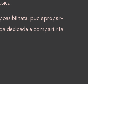
sica.
ossibilitats, puc apropar-
da dedicada a compartir la