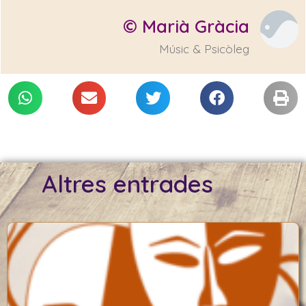
© Marià Gràcia
Músic & Psicòleg
Altres entrades